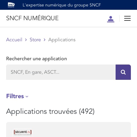
L'expertise numérique du groupe SNCF
SNCF NUMÉRIQUE
Compte
Men
Accueil
Store
Applications
Rechercher une application
Recher
Filtres
Applications trouvées (492)