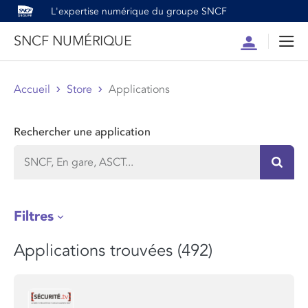
L'expertise numérique du groupe SNCF
SNCF NUMÉRIQUE
Compte
Men
Accueil
Store
Applications
Rechercher une application
Recher
Filtres
Applications trouvées (492)