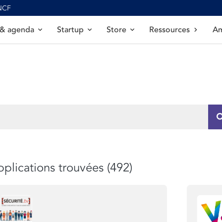
SNCF
 & agenda
Startup
Store
Ressources
Am
plications trouvées (492)