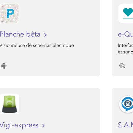
Planche bêta
e-Q
Visionneuse de schémas électrique
Interf
et son
Vigi-express
S.A.