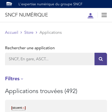
L'expertise numérique du groupe SNCF
SNCF NUMÉRIQUE
Compte
Men
Accueil
Store
Applications
Rechercher une application
Recher
Filtres
Applications trouvées (492)