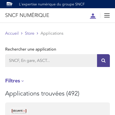
L'expertise numérique du groupe SNCF
SNCF NUMÉRIQUE
Compte
Men
Accueil
Store
Applications
Rechercher une application
Recher
Filtres
Applications trouvées (492)