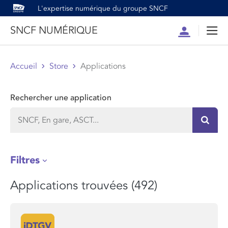
L'expertise numérique du groupe SNCF
SNCF NUMÉRIQUE
Compte
Men
Accueil
Store
Applications
Rechercher une application
Recher
Filtres
Applications trouvées (492)