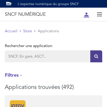
L'expertise numérique du groupe SNCF
SNCF NUMÉRIQUE
Compte
Men
Accueil
Store
Applications
Rechercher une application
Recher
Filtres
Applications trouvées (492)