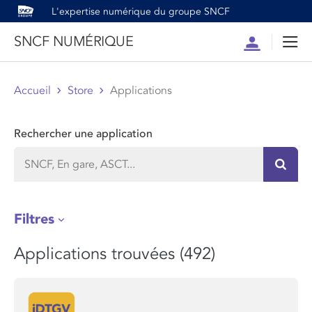
L'expertise numérique du groupe SNCF
SNCF NUMÉRIQUE
Compte
Men
Accueil
Store
Applications
Rechercher une application
Recher
Filtres
Applications trouvées (492)