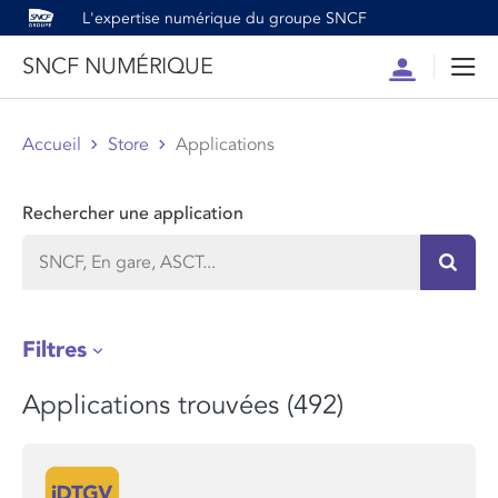
L'expertise numérique du groupe SNCF
SNCF NUMÉRIQUE
Compte
Men
Accueil
Store
Applications
Rechercher une application
Recher
Filtres
Applications trouvées (492)