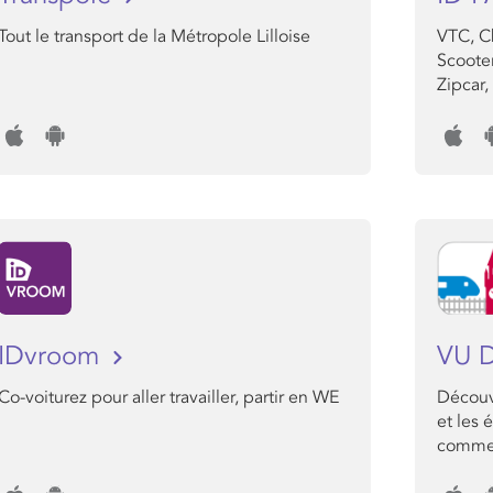
Tout le transport de la Métropole Lilloise
VTC, Ch
Scooter
Zipcar,
IDvroom
VU 
Co-voiturez pour aller travailler, partir en WE
Découvr
et les 
comme