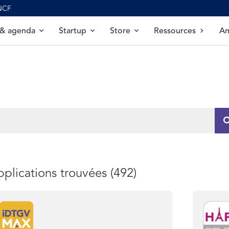
SNCF
 & agenda
Startup
Store
Ressources
Am
plications trouvées (492)