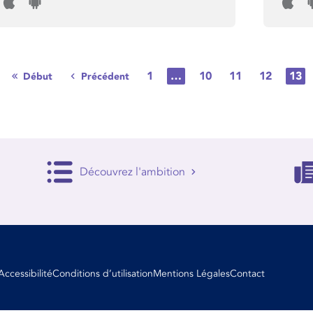
1
…
10
11
12
13
Début
Précédent
Découvrez l'ambition
Accessibilité
Conditions d’utilisation
Mentions Légales
Contact