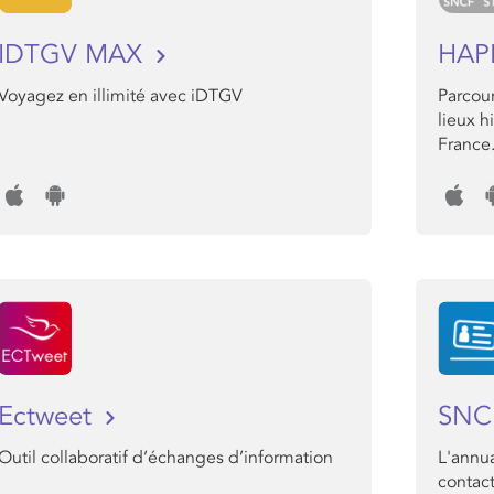
IDTGV MAX
HAP
Voyagez en illimité avec iDTGV
Parcour
lieux h
France
Ectweet
SNC
Outil collaboratif d’échanges d’information
L'annu
contact