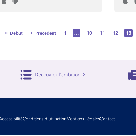
1
…
10
11
12
13
Début
Précédent
Découvrez l'ambition
Accessibilité
Conditions d’utilisation
Mentions Légales
Contact