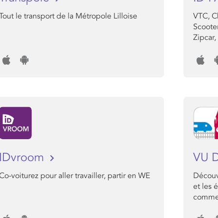
Tout le transport de la Métropole Lilloise
VTC, Ch
Scooter
Zipcar,
IDvroom
VU 
Co-voiturez pour aller travailler, partir en WE
Découvr
et les 
comme