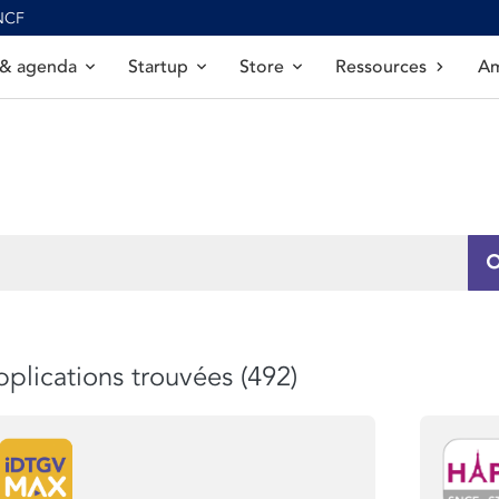
SNCF
 & agenda
Startup
Store
Ressources
Am
plications trouvées (492)