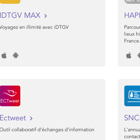
IDTGV MAX
HAP
Voyagez en illimité avec iDTGV
Parcour
lieux h
France
Ectweet
SNC
Outil collaboratif d’échanges d’information
L'annu
contact