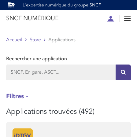
L'expertise numérique du groupe SNCF
SNCF NUMÉRIQUE
Compte
Men
Accueil
Store
Applications
Rechercher une application
Recher
Filtres
Applications trouvées (492)