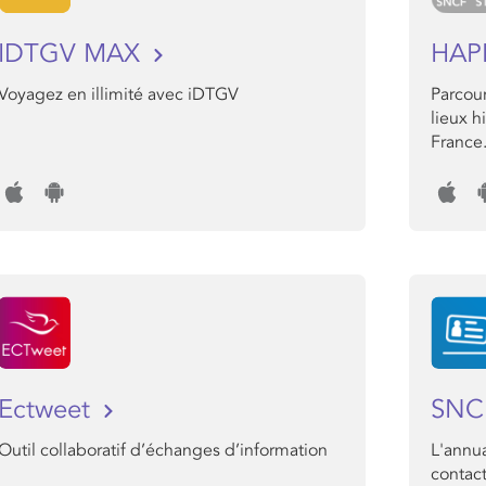
IDTGV MAX
HAP
Voyagez en illimité avec iDTGV
Parcour
lieux h
France
Ectweet
SNC
Outil collaboratif d’échanges d’information
L'annu
contact