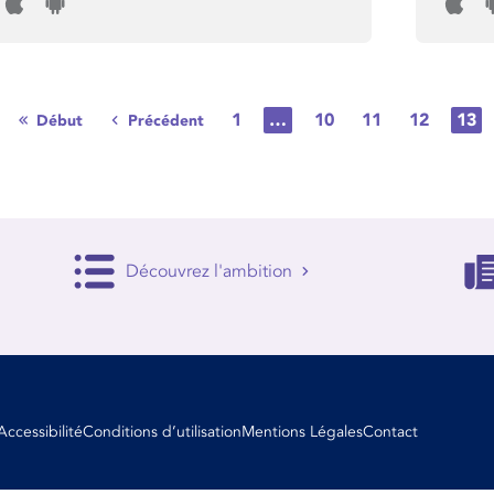
1
…
10
11
12
13
Début
Précédent
Découvrez l'ambition
Accessibilité
Conditions d’utilisation
Mentions Légales
Contact