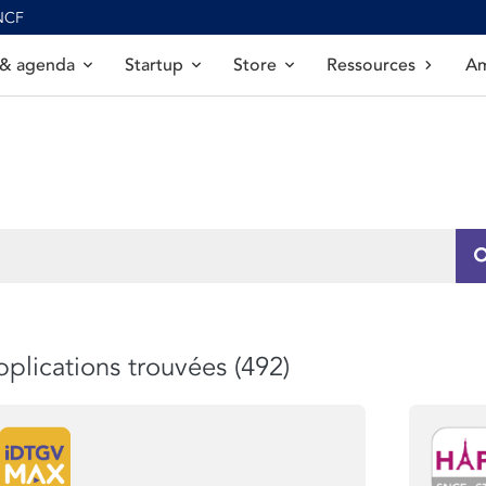
SNCF
 & agenda
Startup
Store
Ressources
Am
plications trouvées (492)