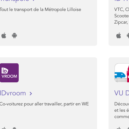
Tout le transport de la Métropole Lilloise
VTC, Ch
Scooter
Zipcar,
IDvroom
VU 
Co-voiturez pour aller travailler, partir en WE
Découvr
et les 
comme