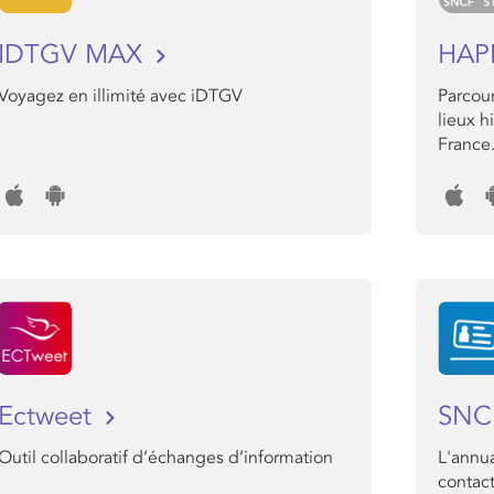
IDTGV MAX
HAP
Voyagez en illimité avec iDTGV
Parcour
lieux h
France
Ectweet
SNC
Outil collaboratif d’échanges d’information
L'annu
contact