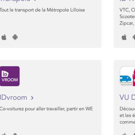
Tout le transport de la Métropole Lilloise
VTC, Ch
Scooter
Zipcar,
IDvroom
VU 
Co-voiturez pour aller travailler, partir en WE
Découvr
et les 
comme