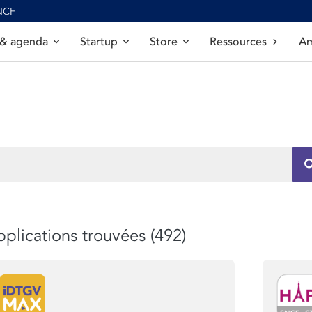
SNCF
 & agenda
Startup
Store
Ressources
Am
plications trouvées (492)