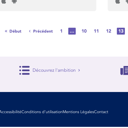
1
…
10
11
12
13
Début
Précédent
Découvrez l'ambition
Accessibilité
Conditions d’utilisation
Mentions Légales
Contact