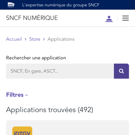
L'expertise numérique du groupe SNCF
SNCF NUMÉRIQUE
Compte
Men
Accueil
Store
Applications
Rechercher une application
Recher
Filtres
Applications trouvées (492)