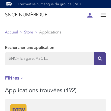
L'expertise numérique du groupe SNCF
SNCF NUMÉRIQUE
Compte
Men
Accueil
Store
Applications
Rechercher une application
Recher
Filtres
Applications trouvées (492)