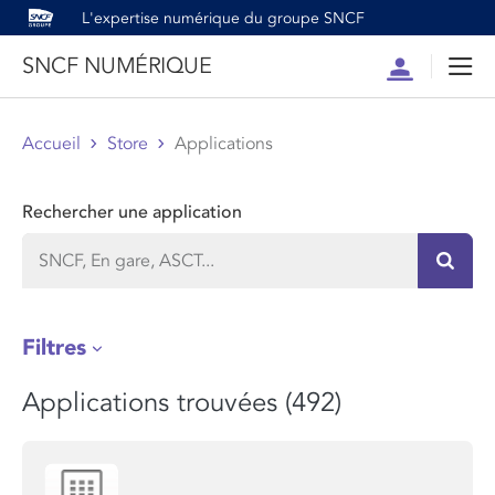
L'expertise numérique du groupe SNCF
SNCF NUMÉRIQUE
Compte
Men
Accueil
Store
Applications
Rechercher une application
Recher
Filtres
Applications trouvées (492)