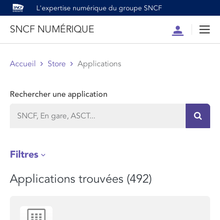
L'expertise numérique du groupe SNCF
SNCF NUMÉRIQUE
Compte
Men
Accueil
Store
Applications
Rechercher une application
Recher
Filtres
Applications trouvées (492)