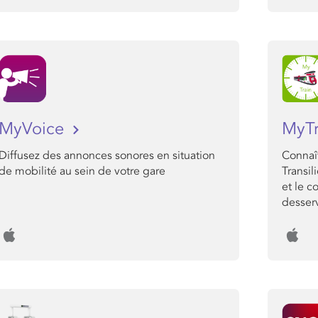
MyVoice
MyT
Diffusez des annonces sonores en situation
Connaît
de mobilité au sein de votre gare
Transil
et le c
desserv