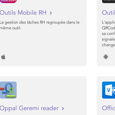
Outils Mobile RH
Outi
La gestion des tâches RH regroupée dans le
L'appl
même outil.
QRCode
sa con
signale
change
Oppal Geremi reader
Offi