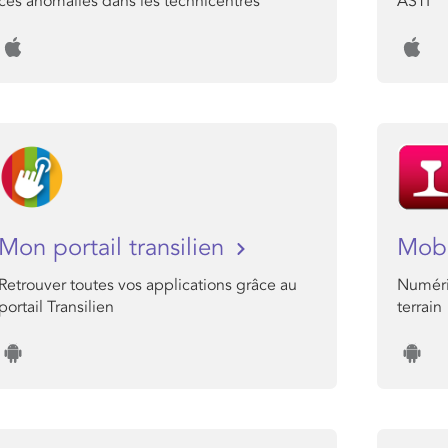
ces anomalies dans les technicentres
ASTI
Mon portail transilien
Mobi
Retrouver toutes vos applications grâce au
Numéris
portail Transilien
terrain