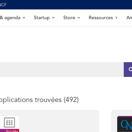
SNCF
 & agenda
Startup
Store
Ressources
Am
plications trouvées (492)