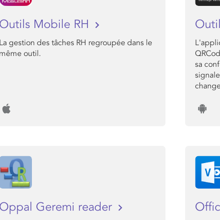
Outils Mobile RH
Outi
La gestion des tâches RH regroupée dans le
L'appl
même outil.
QRCode
sa con
signale
change
Oppal Geremi reader
Offi