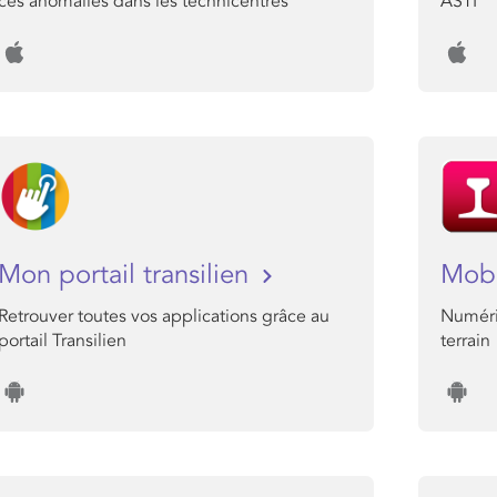
ces anomalies dans les technicentres
ASTI
Mon portail transilien
Mobi
Retrouver toutes vos applications grâce au
Numéris
portail Transilien
terrain