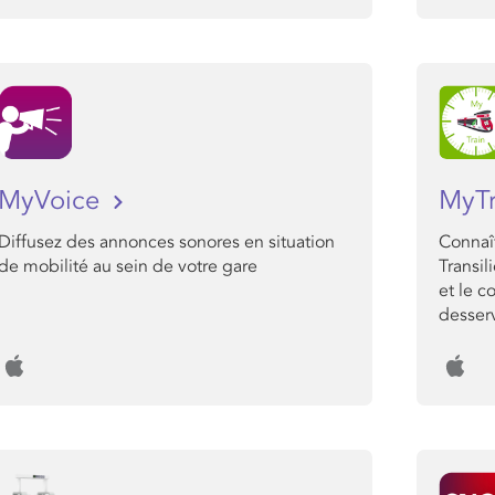
MyVoice
MyT
Diffusez des annonces sonores en situation
Connaît
de mobilité au sein de votre gare
Transil
et le c
desserv