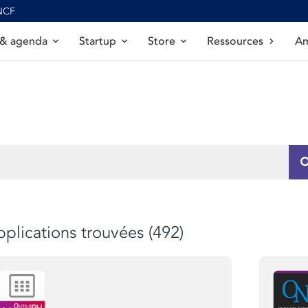
SNCF
 & agenda
Startup
Store
Ressources
Am
plications trouvées (492)