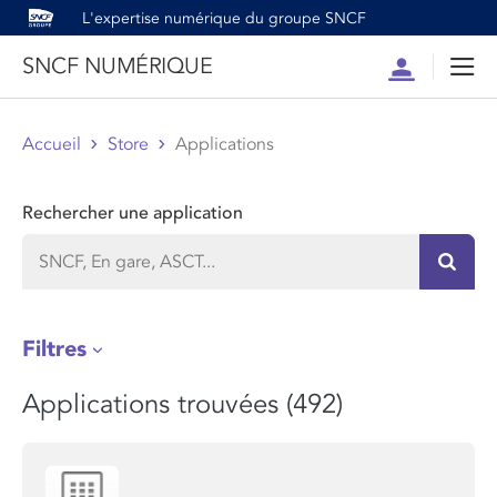
L'expertise numérique du groupe SNCF
SNCF NUMÉRIQUE
Compte
Men
Accueil
Store
Applications
Rechercher une application
Recher
Filtres
Applications trouvées (492)