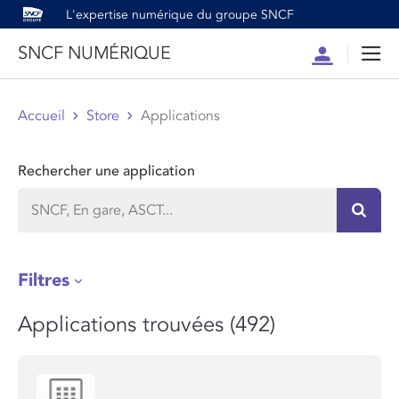
L'expertise numérique du groupe SNCF
SNCF NUMÉRIQUE
Compte
Men
Accueil
Store
Applications
Rechercher une application
Recher
Filtres
Applications trouvées (492)