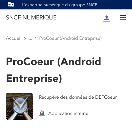
L'expertise numérique du groupe SNCF
SNCF NUMÉRIQUE
Compte
Men
Accueil
...
ProCoeur (Android Entreprise)
ProCoeur (Android
Entreprise)
Récupère des données de DEFCoeur
Application interne