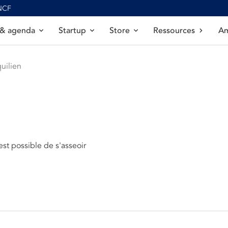
SNCF
 & agenda
Startup
Store
Ressources
Am
uilien
 est possible de s'asseoir