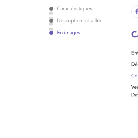
Caractéristiques
Description détaillée
C
En images
En
Dé
Co
Ve
Da