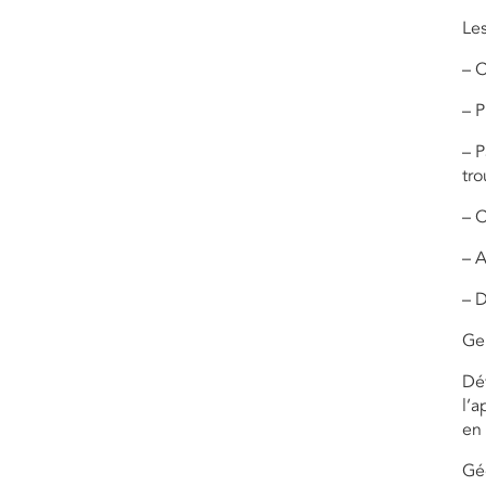
Les
– C
– P
– P
tro
– C
– A
– D
Ge
Dév
l’a
en 
Géo