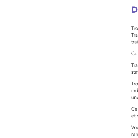
D
Tro
Tra
tra
Co
Tra
sta
Tro
ind
une
Ce
et 
Vou
ren