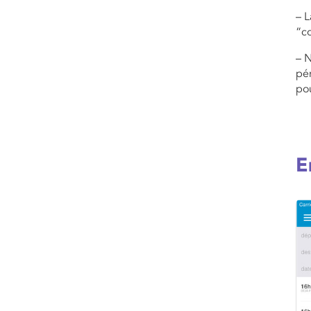
– L
“c
– N
pér
po
E