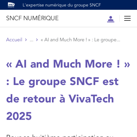
L'expertise numérique du groupe SNCF
SNCF NUMÉRIQUE
Compte
Men
Accueil
...
« AI and Much More ! » : Le groupe...
« AI and Much More ! »
: Le groupe SNCF est
de retour à VivaTech
2025