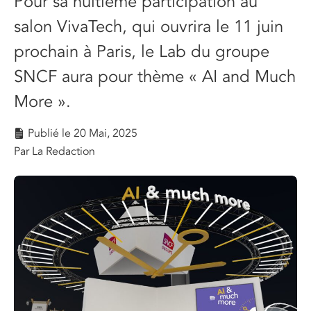
Pour sa
huitième
participation au
salon
Viva
T
ech
, qui ouvrira le 11 juin
prochain à Paris, le
Lab
d
u groupe
SNCF aura pour thème « AI and Much
More »
.
Publié le
20 Mai, 2025
Par La Redaction