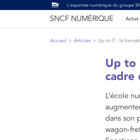
L'expertise numérique du groupe 
SNCF NUMÉRIQUE
Actus
Accueil
Articles
Up to IT : la format
Up to 
cadre
L’école nu
augmenter
dans son p
wagon-fret