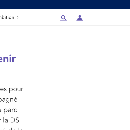
bition
Recherche
Compte
enir
ées pour
mpagné
e parc
 la DSI