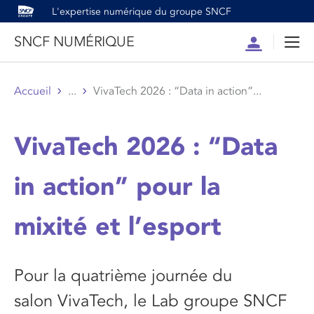
L'expertise numérique du groupe SNCF
SNCF NUMÉRIQUE
Compte
Men
Accueil
...
VivaTech 2026 : “Data in action”...
VivaTech 2026 : “Data
in action” pour la
mixité et l’esport
Pour la quatrième journée du
salon
Viva
T
ech
, le
L
ab
groupe
SNCF