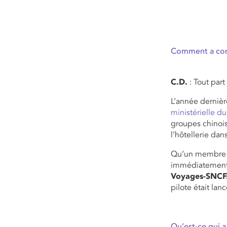
Comment a com
C.D.
: Tout par
L’année derniè
ministérielle d
groupes chinois
l’hôtellerie dan
Qu’un membre d
immédiatement 
Voyages-SNCF
pilote était lan
Qu’est-ce qui a