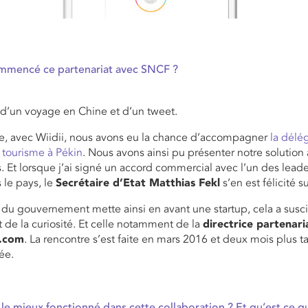
mencé ce partenariat avec SNCF ?
t d’un voyage en Chine et d’un tweet.
re, avec Wiidii, nous avons eu la chance d’accompagner
la délé
u tourisme à Pékin
. Nous avons ainsi pu présenter notre solution
. Et lorsque j’ai signé un accord commercial avec l’un des lead
s le pays, le
Secrétaire d’Etat Matthias Fekl
s’en est félicité su
u gouvernement mette ainsi en avant une startup, cela a susci
de la curiosité. Et celle notamment de la
directrice partenari
.com
. La rencontre s’est faite en mars 2016 et deux mois plus t
cée.
 le mieux fonctionné dans cette collaboration ? Et qu’est ce qu