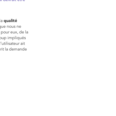
la
qualité
 que nous ne
, pour eux, de la
ucoup impliqués
’utilisateur ait
crit la demande