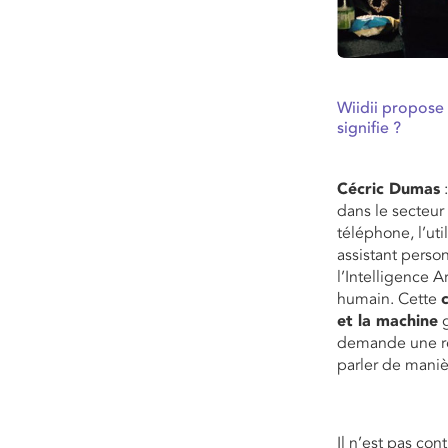
Wiidii propose 
signifie ?
Cécric Dumas
:
dans le secteur
téléphone, l’uti
assistant perso
l’Intelligence Ar
humain. Cette
et la machine
g
demande une rép
parler de maniè
Il n’est pas co