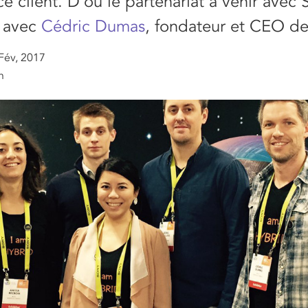
ce client. D’où le partenariat à venir avec
 avec
Cédric Dumas
, fondateur et CEO de
Fév, 2017
n