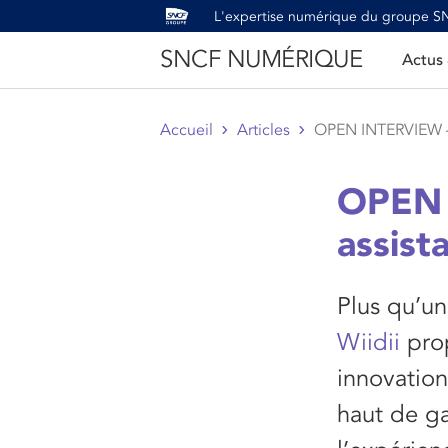
L'expertise numérique du groupe 
SNCF NUMÉRIQUE
Actus
Accueil
Articles
OPEN INTERVIEW –
OPEN 
assist
Plus qu’un
Wiidii
prop
innovation
haut de g