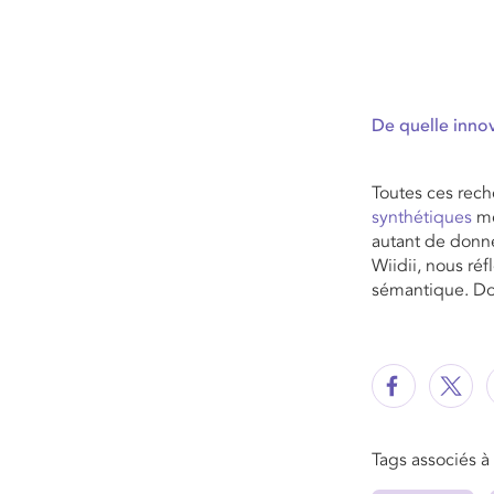
De quelle innov
Toutes ces rech
synthétiques
me
autant de donné
Wiidii, nous ré
sémantique. Do
Tags associés à c