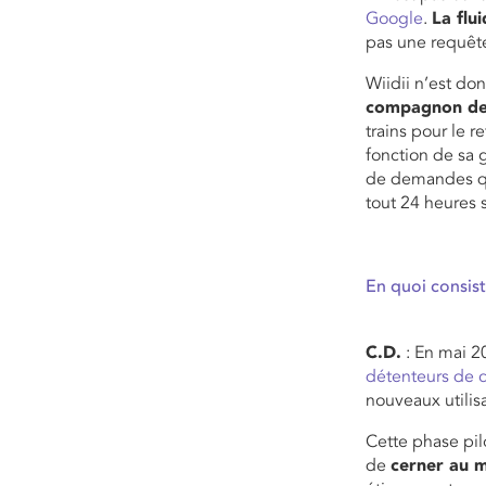
Google
.
La flu
pas une requête,
Wiidii n’est do
compagnon de
trains pour le r
fonction de sa g
de demandes qu’
tout 24 heures s
En quoi consis
C.D.
: En mai 2
détenteurs de 
nouveaux utilis
Cette phase pi
de
cerner au m