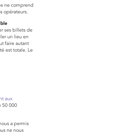
elle ne comprend
os opérateurs.
able
er ses billets de
ler un lieu en
t faire autant
é est totale. Le
nt aux
e 50 000
e nous a permis
ous ne nous