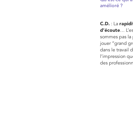
amélioré ?
C.D.
: La
rapidi
d’écoute
… L’es
sommes pas la pr
jouer “grand gr
dans le travail
l’impression qu
des professionne