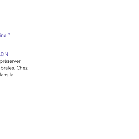
ine ?
’ADN
 préserver
ébrales. Chez
dans la