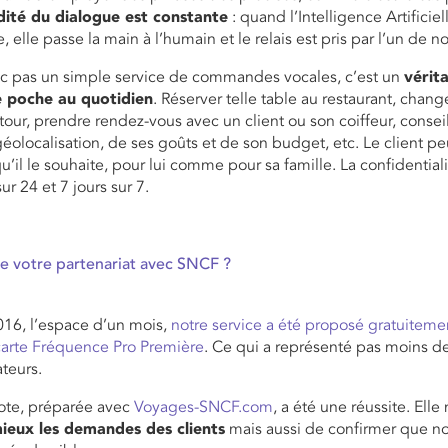
idité du dialogue est constante
: quand l’Intelligence Artifici
 elle passe la main à l’humain et le relais est pris par l’un de n
nc pas un simple service de commandes vocales, c’est un
vérit
 poche au quotidien
. Réserver telle table au restaurant, chang
etour, prendre rendez-vous avec un client ou son coiffeur, conseil
éolocalisation, de ses goûts et de son budget, etc. Le client peu
il le souhaite, pour lui comme pour sa famille. La confidentialit
ur 24 et 7 jours sur 7.
te votre partenariat avec SNCF ?
016, l’espace d’un mois,
notre service a été proposé gratuiteme
carte Fréquence Pro Première
. Ce qui a représenté pas moins d
ateurs.
lote, préparée avec
Voyages-SNCF.com
, a été une réussite. Ell
ieux les demandes des clients
mais aussi de confirmer que n