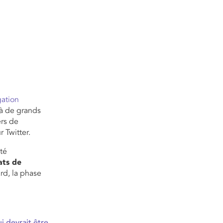
gation
 à de grands
ers de
r Twitter.
té
ats de
ard, la phase
i devrait être