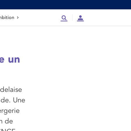
bition
Recherche
Compte
e un
rdelaise
ide. Une
ergerie
n de