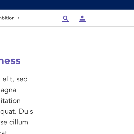
bition
Recherche
Compte
ness
elit, sed
magna
itation
equat. Duis
sse cillum
cat