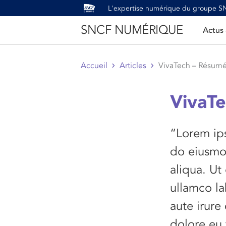
L'expertise numérique du groupe 
SNCF NUMÉRIQUE
Actus
Accueil
Articles
VivaTech – Résumé 
VivaTe
“Lorem ips
do eiusmo
aliqua. Ut
ullamco la
aute irure
dolore eu 