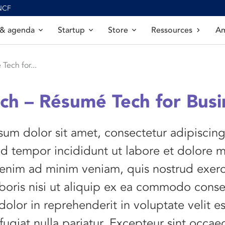
SNCF
 & agenda
Startup
Store
Ressources
Am
Tech for...
ch – Résumé Tech for Busi
um dolor sit amet, consectetur adipiscing 
d tempor incididunt ut labore et dolore 
 enim ad minim veniam, quis nostrud exerc
boris nisi ut aliquip ex ea commodo cons
 dolor in reprehenderit in voluptate velit e
fugiat nulla pariatur. Excepteur sint occae