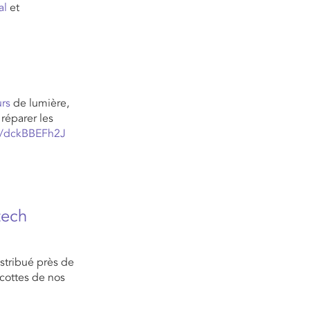
al
et
rs
de lumière,
réparer les
om/dckBBEFh2J
tech
istribué près de
cottes de nos