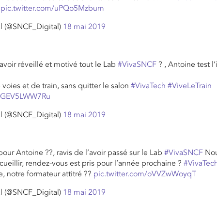
pic.twitter.com/uPQo5Mzbum
l (@SNCF_Digital)
18 mai 2019
avoir réveillé et motivé tout le Lab
#VivaSNCF
? , Antoine test 
voies et de train, sans quitter le salon
#VivaTech
#ViveLeTrain
om/GEV5LWW7Ru
l (@SNCF_Digital)
18 mai 2019
pour Antoine ??, ravis de l’avoir passé sur le Lab
#VivaSNCF
Nou
cueillir, rendez-vous est pris pour l’année prochaine ?
#VivaTec
 notre formateur attitré ??
pic.twitter.com/oVVZwWoyqT
l (@SNCF_Digital)
18 mai 2019