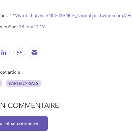
nous ?
#VivaTech
#vivaSNCF
@SNCF_Digital
pic.twitter.com/Z
rilouSan)
18 mai 2019
et article :
PARTENARIATS
 UN COMMENTAIRE
rer et se connecter