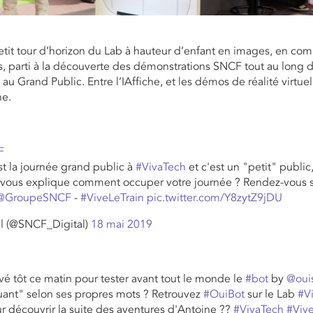
etit tour d’horizon du Lab à hauteur d’enfant en images, en co
s, parti à la découverte des démonstrations SNCF tout au long d
u Grand Public. Entre l’IAffiche, et les démos de réalité virtuell
ne.
F
st la journée grand public à
#VivaTech
et c'est un "petit" public,
i vous explique comment occuper votre journée ? Rendez-vous 
@GroupeSNCF
-
#ViveLeTrain
pic.twitter.com/Y8zytZ9jDU
l (@SNCF_Digital)
18 mai 2019
evé tôt ce matin pour tester avant tout le monde le
#bot
by
@oui
uant" selon ses propres mots ? Retrouvez
#OuiBot
sur le Lab
#V
r découvrir la suite des aventures d'Antoine ??
#VivaTech
#Viv