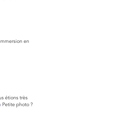
l’immersion en
s étions très
h
Petite photo ?