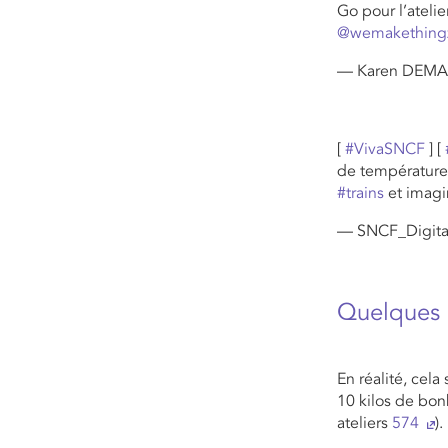
Go pour l’ateli
@wemakething
— Karen DEMA
[
#VivaSNCF
] [
de température,
#trains
et imagi
— SNCF_Digita
Quelques 
En réalité, cela
10 kilos de bonb
ateliers
574
).