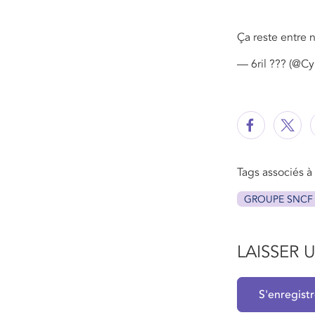
Ça reste entre 
— 6ril ??? (@Cy
Tags associés à c
GROUPE SNCF
LAISSER
S'enregist