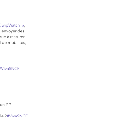
KiwipWatch
,
, envoyer des
bue à rassurer
al de mobilités,
#VivaSNCF
un ? ?
le ?
#VivaSNCF