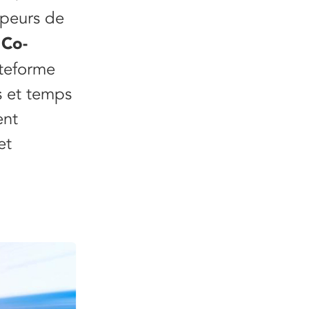
peurs de
Co-
.
ateforme
s et temps
ent
et