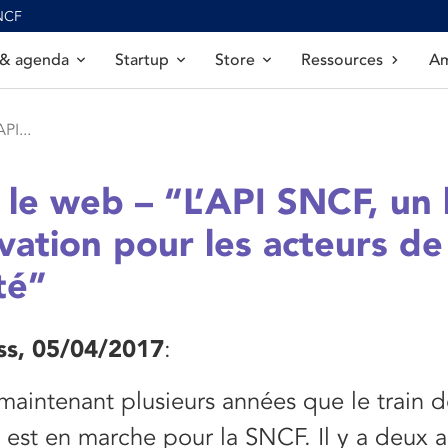
SNCF
 & agenda
Startup
Store
Ressources
Am
PI...
 le web – “L’API SNCF, un 
vation pour les acteurs de
té”
s, 05/04/2017
:
 maintenant plusieurs années que le train 
 est en marche pour la SNCF. Il y a deux a