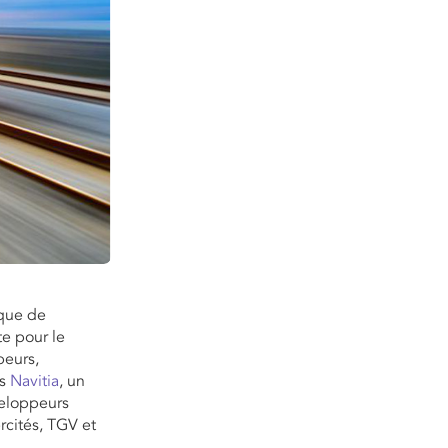
ique de
e pour le
peurs,
es
Navitia
, un
veloppeurs
ercités, TGV et