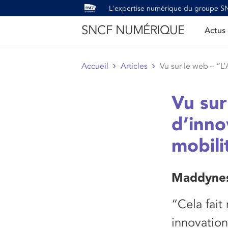
L'expertise numérique du groupe 
SNCF NUMÉRIQUE
Actus
Accueil
Articles
Vu sur le web – “L’A
Vu sur
d’inno
mobili
Maddynes
“Cela fait
innovation