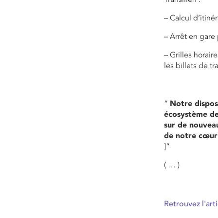
– Calcul d’itiné
– Arrêt en gare 
– Grilles horair
les billets de t
“
Notre dispos
écosystème de 
sur de nouveau
de notre cœur
]”
( … )
Retrouvez l'art