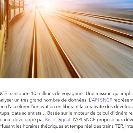
CF transporte 10 millions de voyageurs. Une mission qui impl
nalyser un très grand nombre de données. L’
API SNCF
représent
 d’accélérer l’innovation en libérant la créativité des dévelop
rtups, data scientists… Basée sur le moteur de calcul d’itinérair
Source développé par
Kisio Digital
, l’API SNCF propose aux dé
iffusant les horaires théoriques et temps réel des trains TER, Int