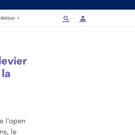
bition
Recherche
Compte
levier
 la
de l’open
ns, le