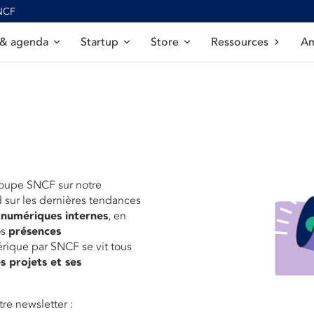
SNCF
 & agenda
Startup
Store
Ressources
Am
roupe SNCF sur notre
d sur les dernières tendances
 numériques internes
, en
os
présences
érique par SNCF se vit tous
s projets et ses
re newsletter :