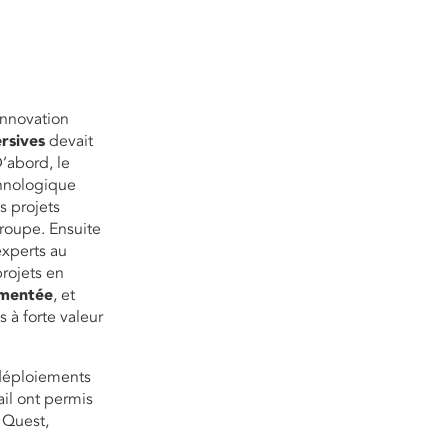
’innovation
rsives
devait
’abord, le
hnologique
s projets
roupe. Ensuite
experts au
projets en
gmentée
, et
s à forte valeur
déploiements
ail ont permis
 Quest,