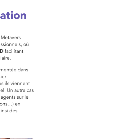
sation
e Metavers
essionnels, où
3D
facilitant
aire.
ugmentée dans
ier
es ils viennent
uel. Un autre cas
agents sur le
tions…) en
ainsi des