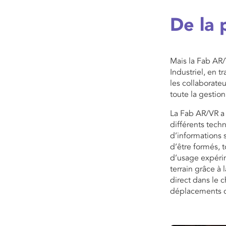
De la 
Mais la Fab AR/
Industriel, en t
les collaborate
toute la gestio
La Fab AR/VR a 
différents tech
d’informations s
d’être formés, t
d’usage expérim
terrain grâce à 
direct dans le c
déplacements c