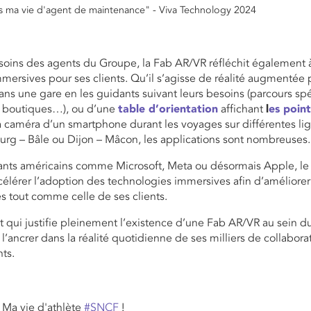
 ma vie d'agent de maintenance" - Viva Technology 2024
oins des agents du Groupe, la Fab AR/VR réfléchit également 
mersives pour ses clients. Qu’il s’agisse de réalité augmentée po
s une gare en les guidants suivant leurs besoins (parcours sp
s boutiques…), ou d’une
table d’orientation
affichant
l
es point
 la caméra d’un smartphone durant les voyages sur différentes li
rg – Bâle ou Dijon – Mâcon, les applications sont nombreuses.
géants américains comme Microsoft, Meta ou désormais Apple, 
célérer l’adoption des technologies immersives afin d’améliorer
 tout comme celle de ses clients.
qui justifie pleinement l’existence d’une Fab AR/VR au sein 
 l’ancrer dans la réalité quotidienne de ses milliers de collabora
nts.
 Ma vie d'athlète
#SNCF
!