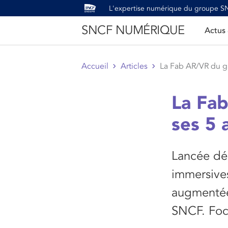
L'expertise numérique du groupe 
SNCF NUMÉRIQUE
Actus
Accueil
Articles
La Fab AR/VR du gr
La Fa
ses 5 
Lancée dé
immersives 
augmentée
SNCF. Foc