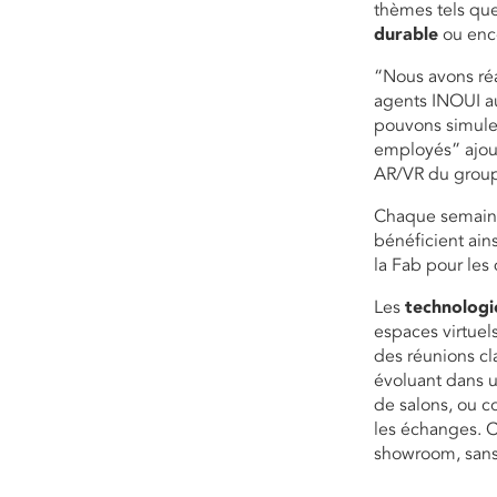
thèmes tels qu
durable
ou enco
“Nous avons réa
agents INOUI au
pouvons simuler
employés” ajout
AR/VR du grou
Chaque semaine
bénéficient ain
la Fab pour les
Les
technologi
espaces virtue
des réunions cl
évoluant dans 
de salons, ou c
les échanges. C
showroom, sans