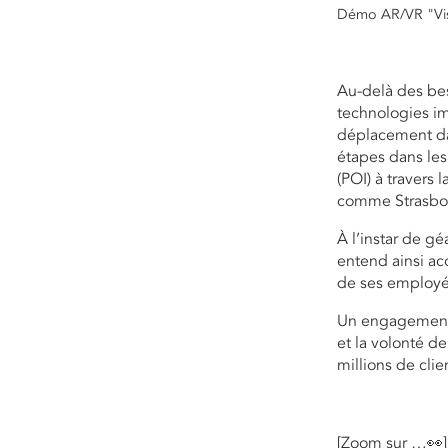
Démo AR/VR "Vis
Au-delà des bes
technologies im
déplacement dan
étapes dans le
(POI) à travers
comme Strasbou
À l’instar de 
entend ainsi ac
de ses employés
Un engagement 
et la volonté de
millions de clie
[Zoom sur …👀]