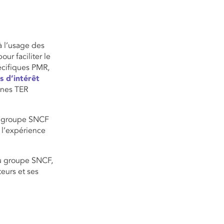
à l’usage des
ur faciliter le
écifiques PMR,
s d’intérêt
gnes TER
le groupe SNCF
 l’expérience
du groupe SNCF,
teurs et ses