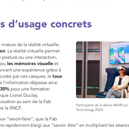
s d’usage concrets
 mature de la réalité virtuelle,
ion
. La réalité virtuelle permet
e posture ou une interaction,
 jeu
les mémoires visuelle
et
 vivant une expérience grâce à
curée par ces casques, le
taux
 l’information dépasse ainsi
30%
pour une formation
ique Lionel Duclay,
ovation au sein de la Fab
Participants de la démo AR/VR sur 
e la SNCF.
Technology 2024
ux “savoir-faire”, que la Fab
urs rapidement élargi aux “savoir- être” en multipliant les séanc