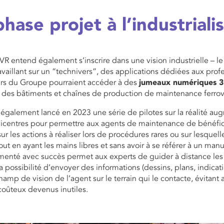
phase projet à l’industriali
VR entend également s’inscrire dans une vision industrielle – l
ravaillant sur un “technivers”, des applications dédiées aux prof
urs du Groupe pourraient accéder à des
jumeaux numériques 
n des bâtiments et chaînes de production de maintenance ferrovi
également lancé en 2023 une série de pilotes sur la réalité a
nicentres pour permettre aux agents de maintenance de bénéfic
ur les actions à réaliser lors de procédures rares ou sur lesquell
out en ayant les mains libres et sans avoir à se référer à un man
enté avec succès permet aux experts de guider à distance les 
la possibilité d’envoyer des informations (dessins, plans, indica
hamp de vision de l’agent sur le terrain qui le contacte, évitant 
oûteux devenus inutiles.