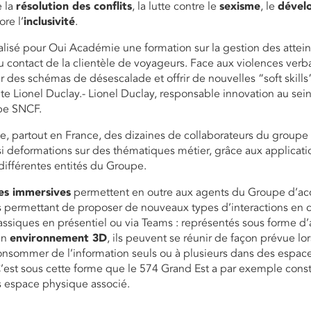
e la
résolution des conflits
, la lutte contre le
sexisme
, le
dével
re l’
inclusivité
.
lisé pour Oui Académie une formation sur la gestion des attein
 contact de la clientèle de voyageurs. Face aux violences verb
 des schémas de désescalade et offrir de nouvelles “soft skills
e Lionel Duclay.- Lionel Duclay, responsable innovation au sein
pe SNCF.
, partout en France, des dizaines de collaborateurs du group
si deformations sur des thématiques métier, grâce aux applicati
 différentes entités du Groupe.
es immersives
permettent en outre aux agents du Groupe d’ac
ls permettant de proposer de nouveaux types d’interactions e
assiques en présentiel ou via Teams : représentés sous forme d’
un
environnement 3D
, ils peuvent se réunir de façon prévue lor
onsommer de l’information seuls ou à plusieurs dans des espace
’est sous cette forme que le 574 Grand Est a par exemple const
 espace physique associé.