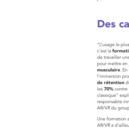
Des ca
“L’usage le plus
c’est la
format
de travailler un
pour mettre en
musculaire
. En
l’immersion pro
de rétention
de
les
70%
contre
classique” expl
responsable inn
AR/VR du group
Une formation a
AR/VR a d’aille