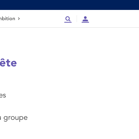
bition
Recherche
Compte
ête
es
u groupe