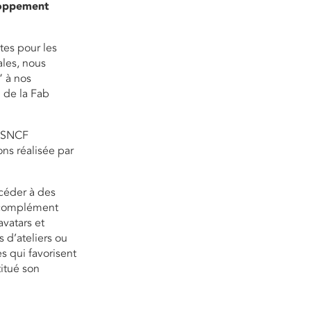
oppement
tes pour les
ales, nous
” à nos
 de la Fab
e SNCF
ons réalisée par
céder à des
n complément
avatars et
s d’ateliers ou
s qui favorisent
itué son