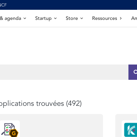
SNCF
 & agenda
Startup
Store
Ressources
Am
plications trouvées (492)