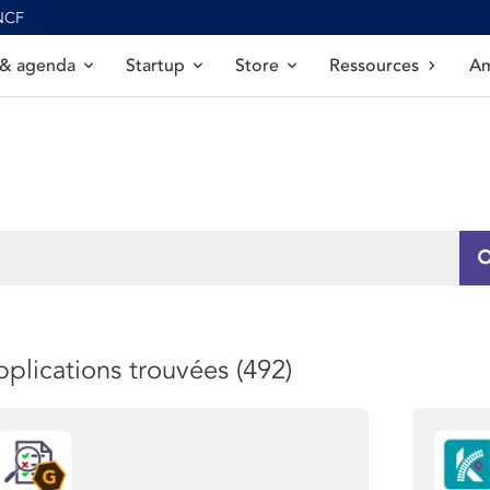
SNCF
 & agenda
Startup
Store
Ressources
Am
plications trouvées (492)