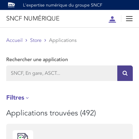
L'expertise numérique du groupe SNCF
SNCF NUMÉRIQUE
Compte
Men
Accueil
Store
Applications
Rechercher une application
Recher
Filtres
Applications trouvées (492)