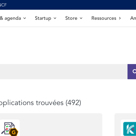
SNCF
 & agenda
Startup
Store
Ressources
Am
plications trouvées (492)