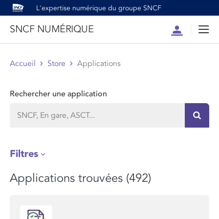
L'expertise numérique du groupe SNCF
SNCF NUMÉRIQUE
Compte
Men
Accueil
Store
Applications
Rechercher une application
Recher
Filtres
Applications trouvées (492)