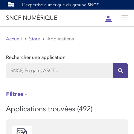
L'expertise numérique du groupe SNCF
SNCF NUMÉRIQUE
Compte
Men
Accueil
Store
Applications
Rechercher une application
Recher
Filtres
Applications trouvées (492)