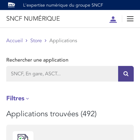
L'expertise numérique du groupe SNCF
SNCF NUMÉRIQUE
Compte
Men
Accueil
Store
Applications
Rechercher une application
Recher
Filtres
Applications trouvées (492)