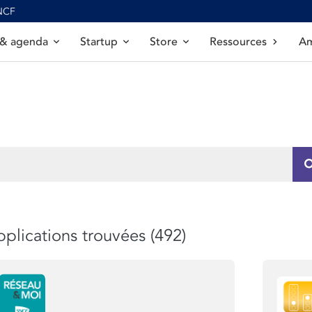
SNCF
 & agenda
Startup
Store
Ressources
Am
plications trouvées (492)