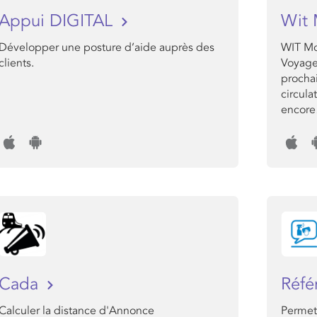
Appui DIGITAL
Wit 
Développer une posture d’aide auprès des
WIT Mob
clients.
Voyageu
prochai
circula
encor
Cada
Réfé
Calculer la distance d'Annonce
Permet