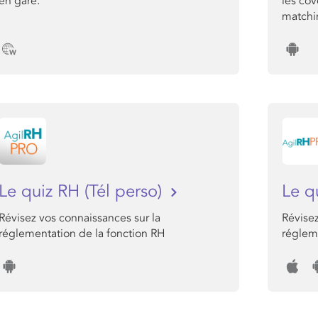
en gare.
les co
matchin
Le quiz RH (Tél perso)
Le q
Révisez vos connaissances sur la
Révisez
réglementation de la fonction RH
réglem