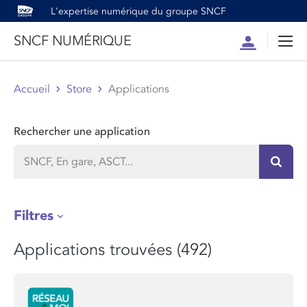
L'expertise numérique du groupe SNCF
SNCF NUMÉRIQUE
Compte
Men
Accueil
Store
Applications
Rechercher une application
Recher
Filtres
Applications trouvées (492)