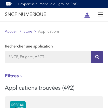
L'expertise numérique du groupe SNCF
SNCF NUMÉRIQUE
Compte
Men
Accueil
Store
Applications
Rechercher une application
Recher
Filtres
Applications trouvées (492)