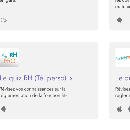
en gare.
les co
matchin
Le quiz RH (Tél perso)
Le q
Révisez vos connaissances sur la
Révisez
réglementation de la fonction RH
réglem