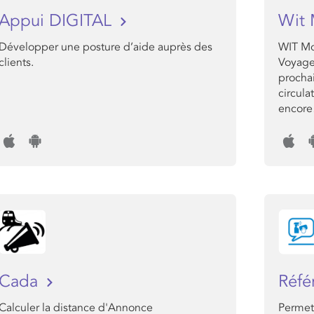
Appui DIGITAL
Wit 
Développer une posture d’aide auprès des
WIT Mob
clients.
Voyageu
prochai
circula
encor
Cada
Réfé
Calculer la distance d'Annonce
Permet