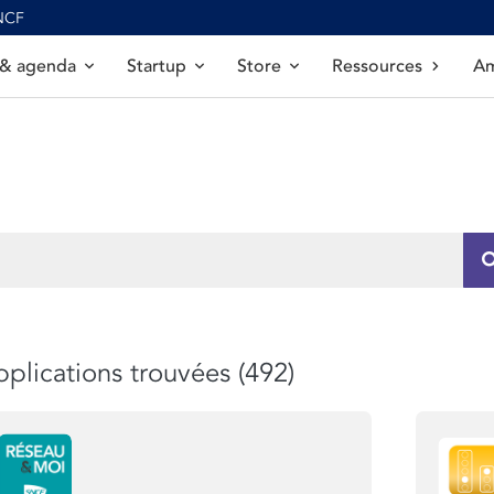
SNCF
 & agenda
Startup
Store
Ressources
Am
plications trouvées (492)