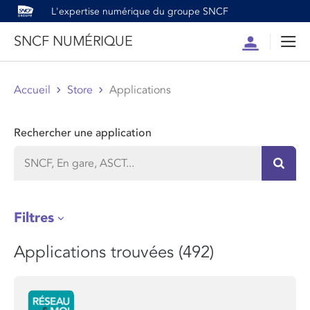
L'expertise numérique du groupe SNCF
SNCF NUMÉRIQUE
Compte
Men
Accueil
Store
Applications
Rechercher une application
Recher
Filtres
Applications trouvées (492)