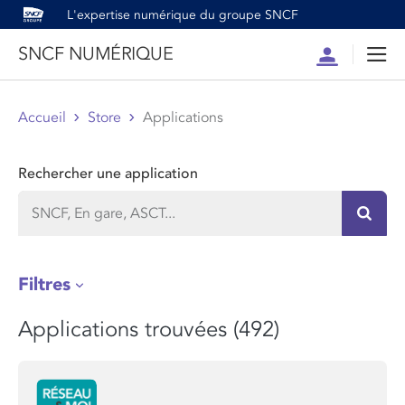
L'expertise numérique du groupe SNCF
SNCF NUMÉRIQUE
Compte
Men
Accueil
Store
Applications
Rechercher une application
Recher
Filtres
Applications trouvées (492)