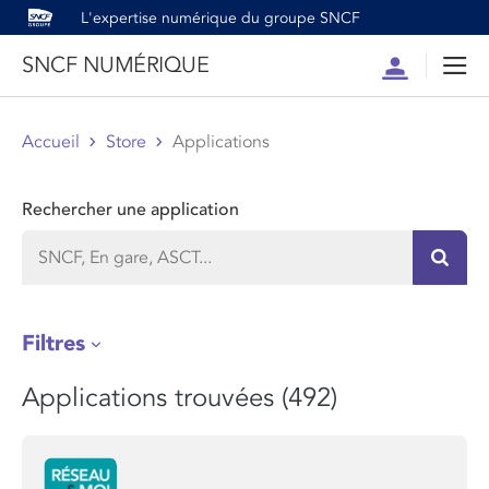
L'expertise numérique du groupe SNCF
SNCF NUMÉRIQUE
Compte
Men
Accueil
Store
Applications
Rechercher une application
Recher
Filtres
Applications trouvées (492)