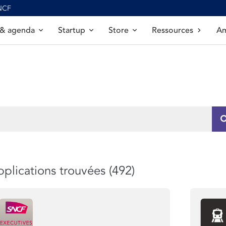
SNCF
 & agenda
Startup
Store
Ressources
Am
plications trouvées (492)