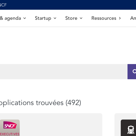
SNCF
 & agenda
Startup
Store
Ressources
Am
plications trouvées (492)