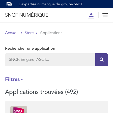
L'expertise numérique du groupe SNCF
SNCF NUMÉRIQUE
Compte
Men
Accueil
Store
Applications
Rechercher une application
Recher
Filtres
Applications trouvées (492)